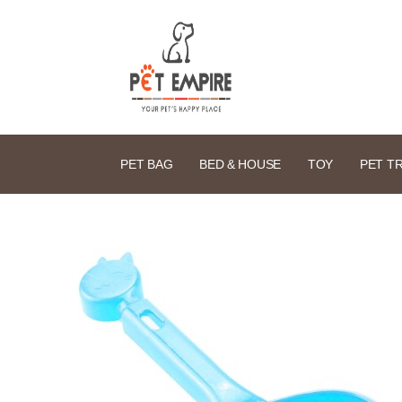
PET BAG
BED & HOUSE
TOY
PET T