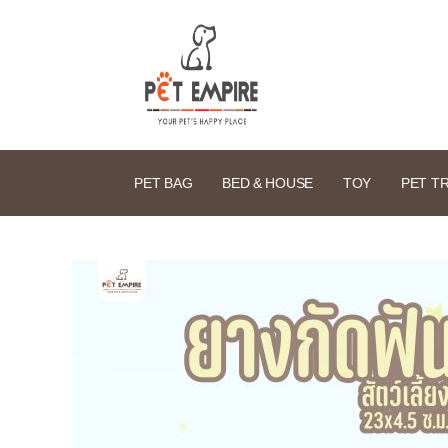
PET BAG
BED & HOUSE
TOY
PET T