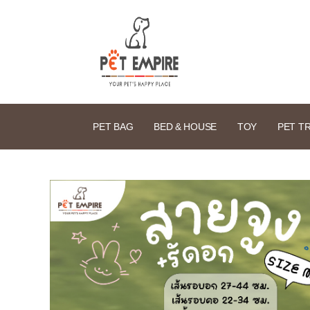
PET BAG
BED & HOUSE
TOY
PET T