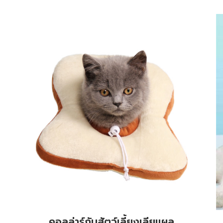
คอลล่าร์กันสัตว์เลี้ยงเลียแผล