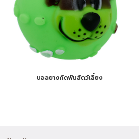
บอลยางกัดฟันสัตว์เลี้ยง