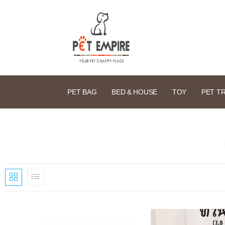
PET BAG
BED & HOUSE
TOY
PET T