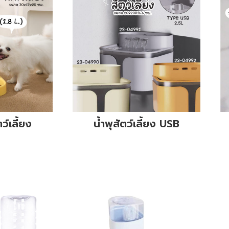
ตว์เลี้ยง
น้ำพุสัตว์เลี้ยง USB