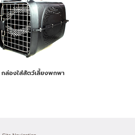
กล่องใส่สัตว์เลี้ยงพกพา