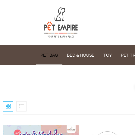
PET BAG
BED & HOUSE
TOY
PET T